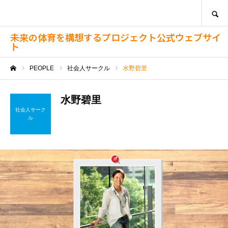
SEARCH
未来の体育を構想するプロジェクト公式ウェブサイ
ト
PEOPLE
社会人サークル
水野碧里
ホーム
水野碧里
社会人サーク
ル