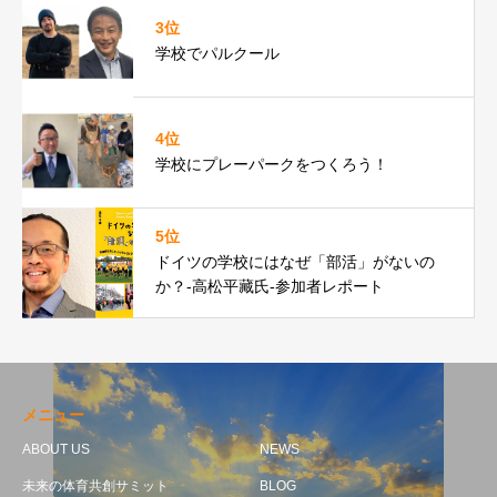
3位
学校でパルクール
4位
学校にプレーパークをつくろう！
5位
ドイツの学校にはなぜ「部活」がないの
か？-高松平藏氏-参加者レポート
メニュー
ABOUT US
NEWS
未来の体育共創サミット
BLOG