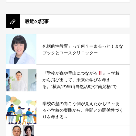
最近の記事
包括的性教育」って何？ーまるっと！まな
ブックとユースクリニックー
『学校が森や里山につながる
』～学校
から飛び出して、未来の学びを考え
る。“横浜”の里山自然活動や“南足柄”での
まちづくり・小学校昇降口木質化PJTを題
材に～
学校の壁の向こう側が見えたかも!? ～あ
る小学校の実践から、仲間との関係性づく
りを考える～