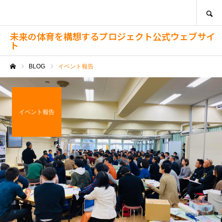
SEARCH
未来の体育を構想するプロジェクト公式ウェブサイ
ト
BLOG
イベント報告
ホーム
イベント報告