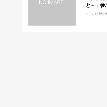
と～」参
す。
イベント報告