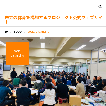
SEARCH
未来の体育を構想するプロジェクト公式ウェブサイ
ト
BLOG
social distancing
ホーム
social
distancing