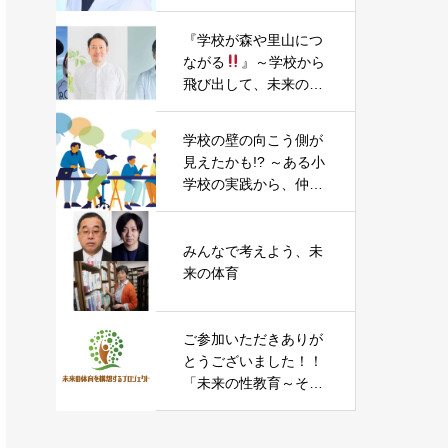
ックー
『学校が森や里山につ
ながる
』～学校から
飛び出して、未来の学
びを考える。“横浜”の
里山自然活動や“南足
学校の壁の向こう側が
柄”でのまちづくり・小
見えたかも!? ～ある小
学校昇降口木質化PJT
学校の実践から、仲間
を題材に～
との関係性づくりを考
える～
みんなで考えよう、未
来の体育
ご参加いただきありが
とうございました！！
「未来の性教育～そろ
そろ話そう、「性」と
「教育」のこと～」参