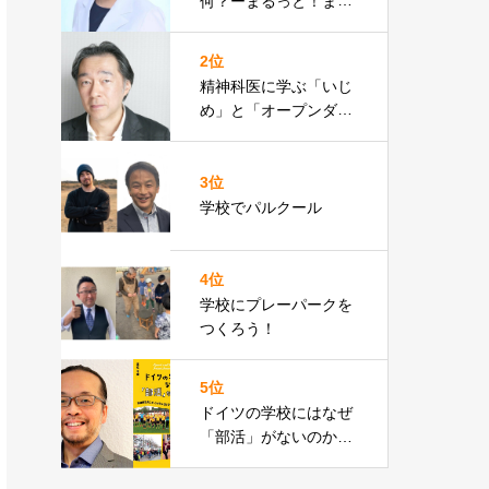
何？ーまるっと！まな
ブックとユースクリニ
ックー
2位
精神科医に学ぶ「いじ
め」と「オープンダイ
アローグ」斎藤環氏―
レポート
3位
学校でパルクール
4位
学校にプレーパークを
つくろう！
5位
ドイツの学校にはなぜ
「部活」がないのか？-
高松平藏氏-参加者レポ
ート