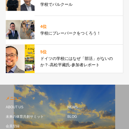
学校でパルクール
4位
学校にプレーパークをつくろう！
5位
ドイツの学校にはなぜ「部活」がないの
か？-高松平藏氏-参加者レポート
メニュー
ABOUT US
NEWS
未来の体育共創サミット
BLOG
会員登録