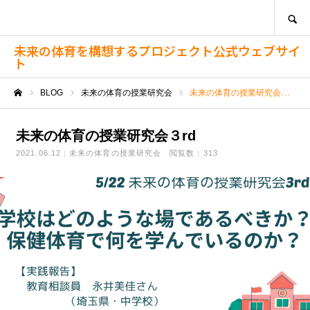
SEARCH
未来の体育を構想するプロジェクト公式ウェブサイ
ト
BLOG
未来の体育の授業研究会
未来の体育の授業研究会３rd
ホーム
未来の体育の授業研究会３rd
2021.06.12
未来の体育の授業研究会
閲覧数：313