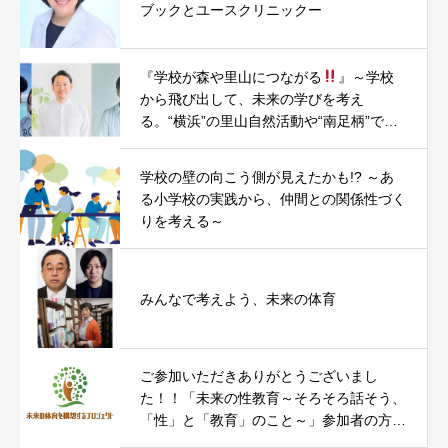
ブックとユースクリニックー
『学校が森や里山につながる
』～学校
から飛び出して、未来の学びを考え
る。“横浜”の里山自然活動や“南足柄”での
まちづくり・小学校昇降口木質化PJTを題
材に～
学校の壁の向こう側が見えたかも!? ～あ
る小学校の実践から、仲間との関係性づく
りを考える～
みんなで考えよう、未来の体育
ご参加いただきありがとうございまし
た！！「未来の性教育～そろそろ話そう、
「性」と「教育」のこと～」参加者の方々
からのコメントをお届けします。