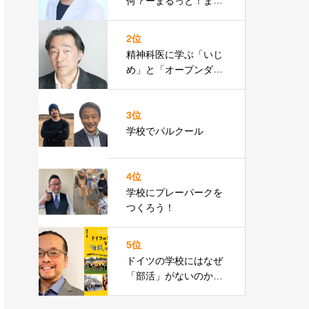
何？ーまるっと！まな
ブックとユースクリニ
ックー
2位
精神科医に学ぶ「いじ
め」と「オープンダイ
アローグ」斎藤環氏―
レポート
3位
学校でパルクール
4位
学校にプレーパークを
つくろう！
5位
ドイツの学校にはなぜ
「部活」がないのか？-
高松平藏氏-参加者レポ
ート