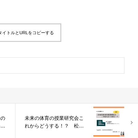
タイトルとURLをコピーする
もの
未来の体育の授業研究会こ
の理
れからどうする！？ 松下
長友
祐樹―レポート