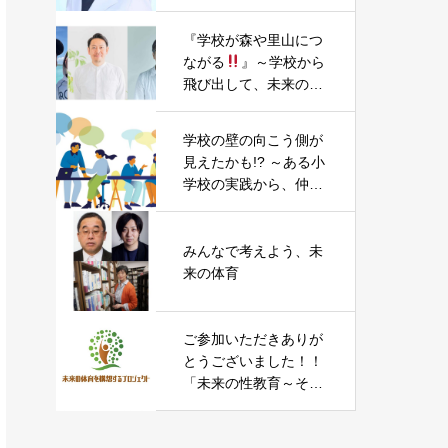
ックー
『学校が森や里山につ
ながる
』～学校から
飛び出して、未来の学
びを考える。“横浜”の
里山自然活動や“南足
学校の壁の向こう側が
柄”でのまちづくり・小
見えたかも!? ～ある小
学校昇降口木質化PJT
学校の実践から、仲間
を題材に～
との関係性づくりを考
える～
みんなで考えよう、未
来の体育
ご参加いただきありが
とうございました！！
「未来の性教育～そろ
そろ話そう、「性」と
「教育」のこと～」参