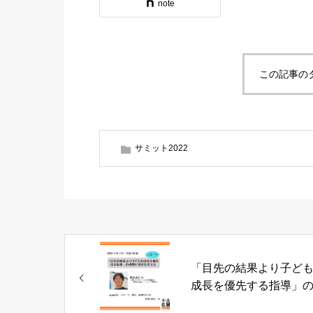
note
この記事の
サミット2022
「目先の結果より子ど
成長を優先する指導」
想と現実を考える 阪