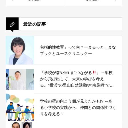
最近の記事
包括的性教育」って何？ーまるっと！まな
ブックとユースクリニックー
『学校が森や里山につながる
』～学校
から飛び出して、未来の学びを考え
る。“横浜”の里山自然活動や“南足柄”での
まちづくり・小学校昇降口木質化PJTを題
材に～
学校の壁の向こう側が見えたかも!? ～あ
る小学校の実践から、仲間との関係性づく
りを考える～