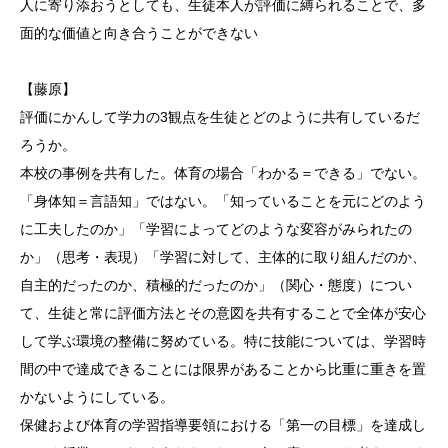
人に寄り添おうとしても、生徒本人が評価に縛られることで、多
面的な価値と向き合うことができない
【藤原】
評価にかんして学力の3観点を生徒とどのように共有しているだ
ろうか。
本校の事例を共有した。体育の場合「わかる＝できる」でない。
「身体知＝言語知」ではない。「知っていることを元にどのよう
に工夫したのか」「学習によってどのような変容がみられたの
か」（思考・表現）「学習に対して、主体的に取り組んだのか、
自主的だったのか、積極的だったのか」（関心・態度）につい
て、生徒と常に評価方法とその意図を共有することで全体が安心
して学ぶ環境の整備に努めている。特に技能については、学習時
間の中で達成できることには限界があることから比重に重きを置
かないようにしている。
保健および体育の学習指導要領における「第一の目標」を達成し