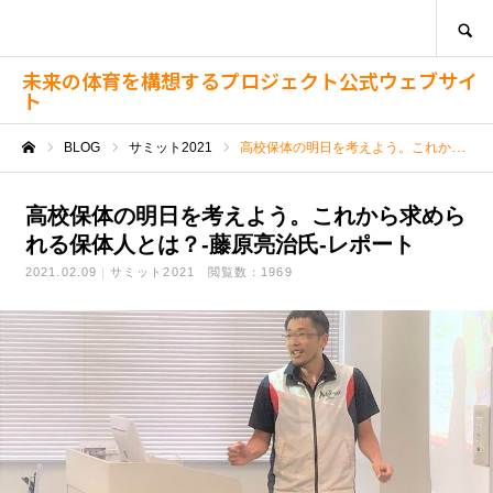
SEARCH
未来の体育を構想するプロジェクト公式ウェブサイ
ト
BLOG
サミット2021
高校保体の明日を考えよう。これから求められる保体人とは？-藤原亮治氏-レポート
ホーム
高校保体の明日を考えよう。これから求めら
れる保体人とは？-藤原亮治氏-レポート
2021.02.09
サミット2021
閲覧数：1969