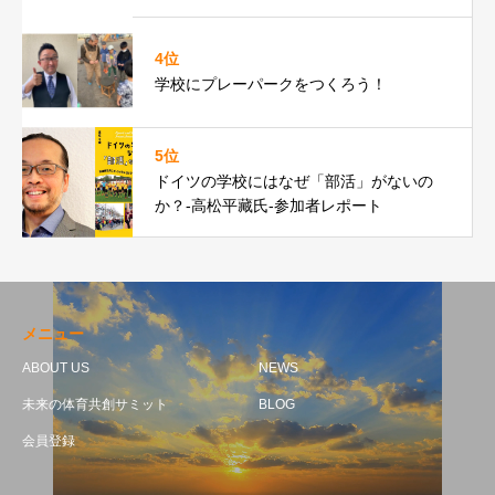
4位
学校にプレーパークをつくろう！
5位
ドイツの学校にはなぜ「部活」がないの
か？-高松平藏氏-参加者レポート
メニュー
ABOUT US
NEWS
未来の体育共創サミット
BLOG
会員登録