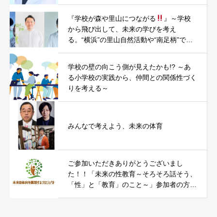
『学校が森や里山につながる
』～学校
から飛び出して、未来の学びを考え
る。“横浜”の里山自然活動や“南足柄”での
まちづくり・小学校昇降口木質化PJTを題
材に～
学校の壁の向こう側が見えたかも!? ～あ
る小学校の実践から、仲間との関係性づく
りを考える～
みんなで考えよう、未来の体育
ご参加いただきありがとうございまし
た！！「未来の性教育～そろそろ話そう、
「性」と「教育」のこと～」参加者の方々
からのコメントをお届けします。