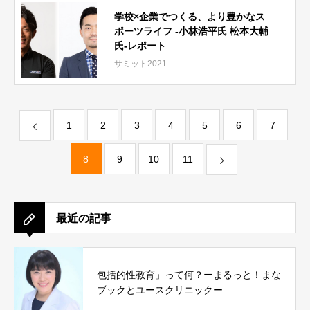
学校×企業でつくる、より豊かなス
ポーツライフ -小林浩平氏 松本大輔
氏-レポート
サミット2021
1
2
3
4
5
6
7
8
9
10
11
最近の記事
包括的性教育」って何？ーまるっと！まな
ブックとユースクリニックー