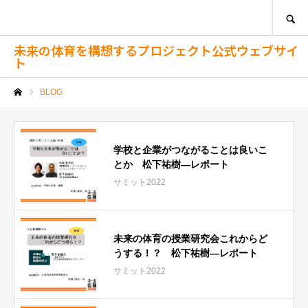
SEARCH
未来の体育を構想するプロジェクト公式ウェブサイ
ト
BLOG
ホーム
学校と企業がつながることは良いこ
とか 松下祐樹―レポート
サミット2022
未来の体育の授業研究会これからど
うする！？ 松下祐樹―レポート
サミット2022