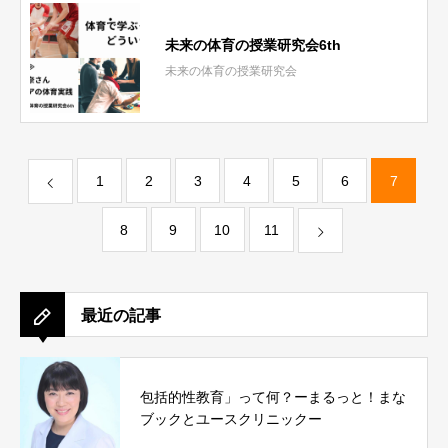
未来の体育の授業研究会6th
未来の体育の授業研究会
1
2
3
4
5
6
7
8
9
10
11
最近の記事
包括的性教育」って何？ーまるっと！まな
ブックとユースクリニックー