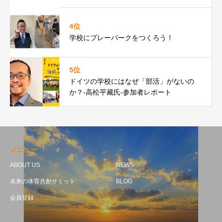
4位
学校にプレーパークをつくろう！
5位
ドイツの学校にはなぜ「部活」がないの
か？-高松平藏氏-参加者レポート
メニュー
ABOUT US
NEWS
未来の体育共創サミット
BLOG
会員登録