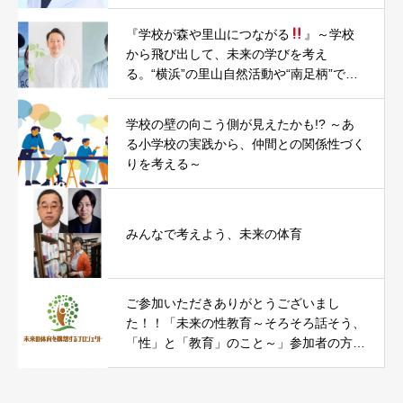
『学校が森や里山につながる
』～学校
から飛び出して、未来の学びを考え
る。“横浜”の里山自然活動や“南足柄”での
まちづくり・小学校昇降口木質化PJTを題
材に～
学校の壁の向こう側が見えたかも!? ～あ
る小学校の実践から、仲間との関係性づく
りを考える～
みんなで考えよう、未来の体育
ご参加いただきありがとうございまし
た！！「未来の性教育～そろそろ話そう、
「性」と「教育」のこと～」参加者の方々
からのコメントをお届けします。