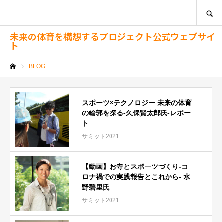
SEARCH
未来の体育を構想するプロジェクト公式ウェブサイ
ト
BLOG
ホーム
スポーツ×テクノロジー 未来の体育
の輪郭を探る-久保賢太郎氏-レポー
ト
サミット2021
【動画】お寺とスポーツづくり-コ
ロナ禍での実践報告とこれから- 水
野碧里氏
サミット2021