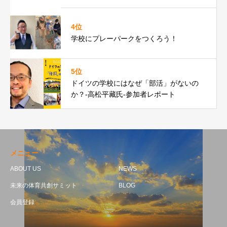
4位
学校にプレーパークをつくろう！
5位
ドイツの学校にはなぜ「部活」がないの
か？-高松平藏氏-参加者レポート
メニュー
ABOUT US
NEWS
未来の体育共創サミット
BLOG
会員登録