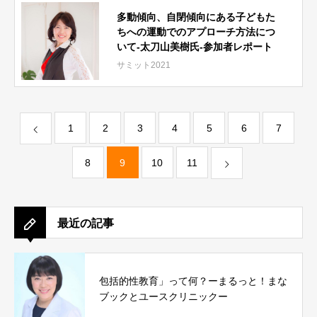
多動傾向、自閉傾向にある子どもた
ちへの運動でのアプローチ方法につ
いて-太刀山美樹氏-参加者レポート
サミット2021
1
2
3
4
5
6
7
8
9
10
11
最近の記事
包括的性教育」って何？ーまるっと！まな
ブックとユースクリニックー