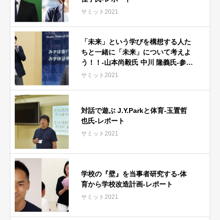
サミット2021
「未来」という学びを構想する人た
ちと一緒に「未来」について考えよ
う！！-山本尚毅氏 中川 隆義氏-参加
者レポート
サミット2021
対話で遊ぶ J.Y.Parkと体育-玉置哲
也氏-レポート
サミット2021
学校の『壁』を当事者研究する-体
育から学校改造計画-レポート
サミット2021