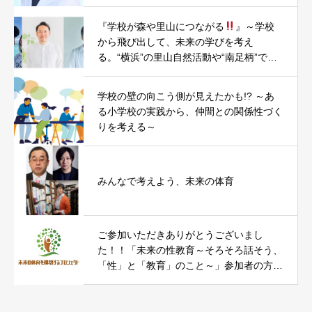
『学校が森や里山につながる
』～学校
から飛び出して、未来の学びを考え
る。“横浜”の里山自然活動や“南足柄”での
まちづくり・小学校昇降口木質化PJTを題
材に～
学校の壁の向こう側が見えたかも!? ～あ
る小学校の実践から、仲間との関係性づく
りを考える～
みんなで考えよう、未来の体育
ご参加いただきありがとうございまし
た！！「未来の性教育～そろそろ話そう、
「性」と「教育」のこと～」参加者の方々
からのコメントをお届けします。